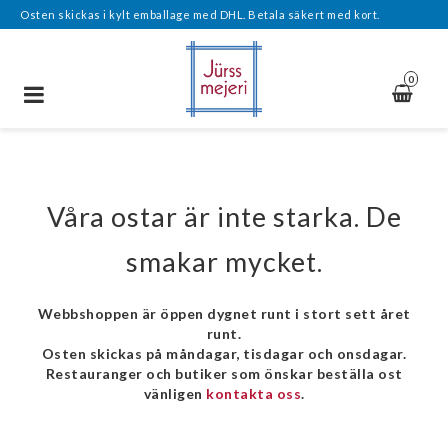
Osten skickas i kylt emballage med DHL. Betala säkert med kort.
0
Toggle
navigation
Våra ostar är inte starka. De
smakar mycket.
Webbshoppen är öppen dygnet runt i stort sett året
runt.
Osten skickas på måndagar, tisdagar och onsdagar.
Restauranger och butiker som önskar beställa ost
vänligen
kontakta oss
.